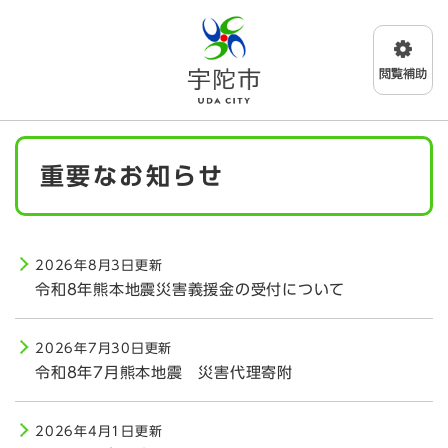
ペ
メニューを飛ばして本文へ
ー
ジ
の
先
頭
で
本
す
重要なお知らせ
文
。
2026年8月3日更新
令和8年熊本地震災害義援金の受付について
2026年7月30日更新
令和8年7月熊本地震 災害代理寄附
2026年4月1日更新