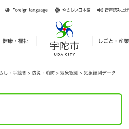
メニューを飛ばして本文へ
Foreign language
やさしい日本語
音声読み上げ
健康・福祉
しごと・産業
らし・手続き
>
防災・消防
>
気象観測
>
気象観測データ
タ