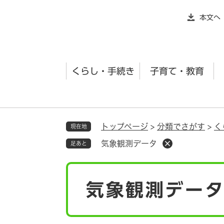
ペ
本文へ
ー
ジ
の
先
くらし・手続き
子育て・教育
頭
で
す
。
トップページ
>
分類でさがす
>
く
現在地
気象観測データ
足あと
本
気象観測デー
文