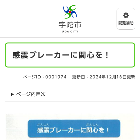
ペ
メニューを飛ばして本文へ
ー
ジ
の
先
頭
で
本
す
感震ブレーカーに関心を！
文
。
ページID：0001974
更新日：2024年12月16日更新
ページ内目次