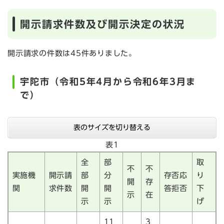
開示請求件数及び開示決定の状況
開示請求の件数は45件ありました。
宇陀市（令和5年4月から令和6年3月ま
で）
表のサイズを切り替える
表1
全
部
取
不
不
実施機
開示請
部
分
存否応
り
開
存
関
求件数
開
開
答拒否
下
示
在
示
示
げ
11
3