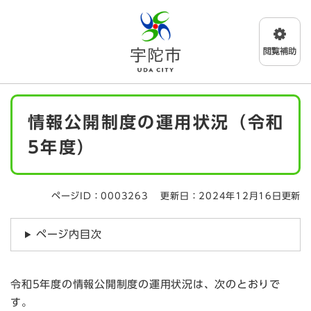
ペ
メニューを飛ばして本文へ
ー
ジ
の
先
頭
で
本
す
情報公開制度の運用状況（令和
文
。
5年度）
ページID：0003263
更新日：2024年12月16日更新
ページ内目次
令和5年度の情報公開制度の運用状況は、次のとおりで
す。