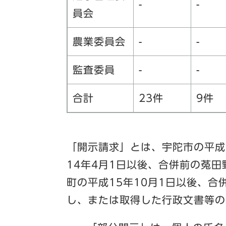
-
-
員会
農業委員会
-
-
監査委員
-
-
合計
23件
9件
「開示請求」とは、宇陀市の平成
14年4月1日以後、合併前の菟田
町の平成15年10月1日以後、合
し、または取得した行政文書等の