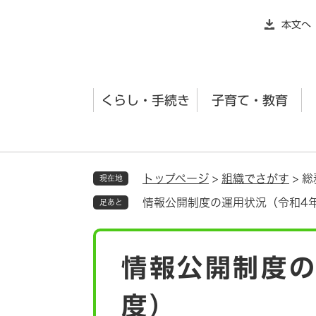
ペ
本文へ
ー
ジ
の
先
くらし・手続き
子育て・教育
頭
で
す
。
トップページ
>
組織でさがす
>
総
現在地
情報公開制度の運用状況（令和4
足あと
本
情報公開制度の
文
度）