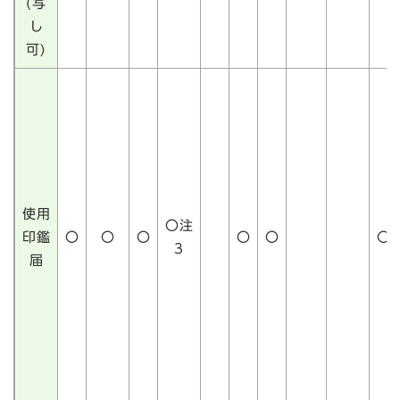
(写
し
可)
使用
〇注
印鑑
〇
〇
〇
〇
〇
〇
3
届