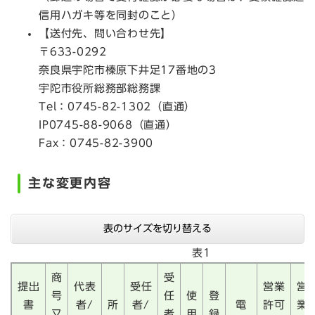
信用ハガキ等を同封のこと）
【送付先、問い合わせ先】
〒633-0292
奈良県宇陀市榛原下井足17番地の3
宇陀市役所総務部総務課
Tel：0745-82-1302（直通）
IP0745-88-9068（直通）
Fax：0745-82-3900
主な変更内容
表のサイズを切り替える
表1
商
受
提出
代表
受任
営業
営
号
任
使
登
書
者/
所
者/
電
許可
業
又
者
用
録