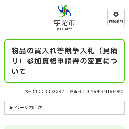
ペ
メニューを飛ばして本文へ
ー
ジ
の
先
頭
で
本
す
物品の買入れ等競争入札（見積
文
。
り）参加資格申請書の変更につ
いて
ページID：0003247
更新日：2026年4月15日更新
ページ内目次