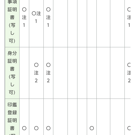
事項
証明
〇
〇
〇
〇注
書
注
注
注
1
(写
1
1
1
し
可)
身分
証明
〇
〇
〇
書
注
注
注
(写
2
2
2
し
可)
印鑑
登録
証明
書
〇
〇
〇
〇
〇