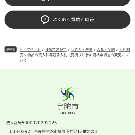
よくある質問と回答
トップページ
>
分類でさがす
>
しごと・産業
>
入札・契約
>
入札制
現在地
度
>
物品の買入れ等競争入札（見積り）参加資格申請書の変更につ
いて
法人番号5000020292125
〒633-0292 奈良県宇陀市榛原下井足17番地の3