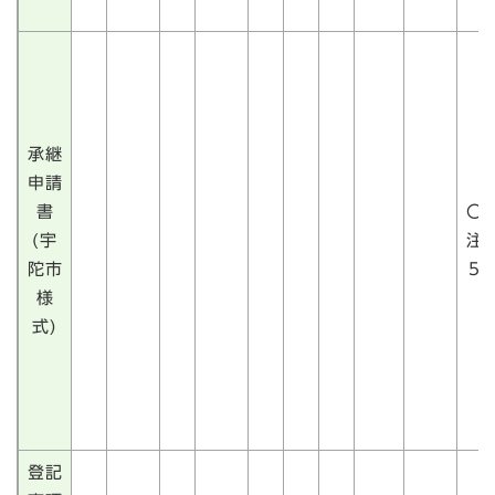
承継
申請
書
〇
(宇
注
陀市
5
様
式)
登記