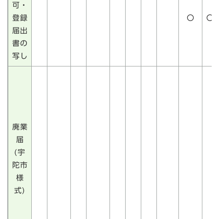
可・
登録
〇
〇
届出
書の
写し
廃業
届
(宇
陀市
様
式)