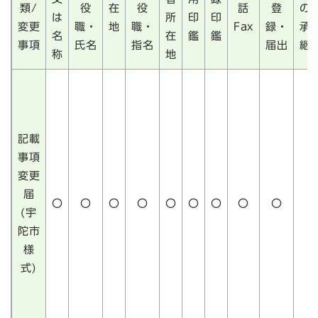
類/
役
在
役
話
登
の
は
所
印
印
変更
職・
地
職・
Fax
録・
承
名
在
鑑
鑑
事項
氏名
指名
届出
継
称
地
記載
事項
変更
届
〇
〇
〇
〇
〇
〇
〇
〇
〇
(宇
陀市
様
式)