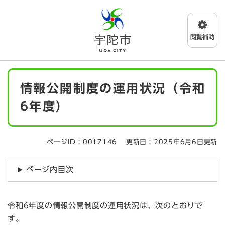
ペ
メニューを飛ばして本文へ
ー
ジ
の
先
頭
で
本
す
情報公開制度の運用状況（令和
文
。
6年度）
ページID：0017146
更新日：2025年6月6日更新
ページ内目次
令和6年度の情報公開制度の運用状況は、次のとおりで
す。