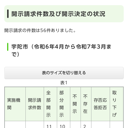
開示請求件数及び開示決定の状況
開示請求の件数は56件ありました。
宇陀市（令和6年4月から令和7年3月ま
で）
表のサイズを切り替える
表1
全
部
取
不
不
実施機
開示請
部
分
存否応
り
開
存
関
求件数
開
開
答拒否
下
示
在
示
示
げ
11
10
2