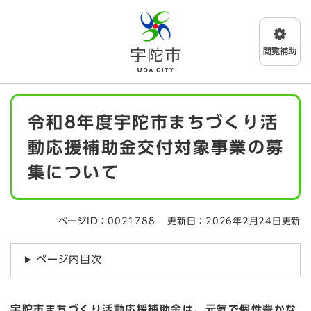
ペ
メニューを飛ばして本文へ
ー
ジ
の
先
頭
で
本
す
令和8年度宇陀市まちづくり活
文
。
動応援補助金交付対象事業の募
集について
ページID：0021788
更新日：2026年2月24日更新
ページ内目次
宇陀市まちづくり活動応援補助金は、元気で個性豊かな