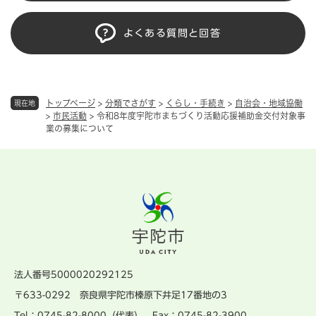
よくある質問と回答
トップページ
>
分類でさがす
>
くらし・手続き
>
自治会・地域協働
現在地
>
市民活動
>
令和8年度宇陀市まちづくり活動応援補助金交付対象事
業の募集について
法人番号5000020292125
〒633-0292 奈良県宇陀市榛原下井足17番地の3
Tel：0745-82-8000（代表） Fax：0745-82-3900