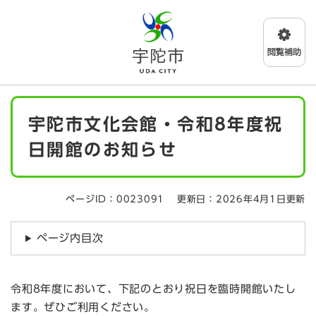
ペ
メニューを飛ばして本文へ
ー
ジ
の
先
頭
で
本
す
宇陀市文化会館・令和8年度祝
文
。
日開館のお知らせ
ページID：0023091
更新日：2026年4月1日更新
ページ内目次
令和8年度において、下記のとおり祝日を臨時開館いたし
ます。ぜひご利用ください。