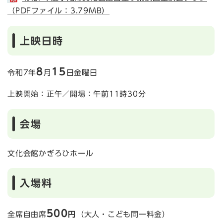
（PDFファイル：3.79MB）
上映日時
8
15
令和7年
月
日金曜日
上映開始：正午／開場：午前11時30分
会場
文化会館かぎろひホール
入場料
500
全席自由席
円
（大人・こども同一料金）