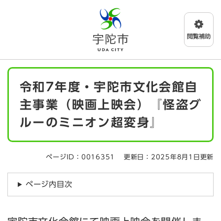
ペ
メニューを飛ばして本文へ
ー
ジ
の
先
頭
で
本
す
令和7年度・宇陀市文化会館自
文
。
主事業（映画上映会）『怪盗グ
ルーのミニオン超変身』
ページID：0016351
更新日：2025年8月1日更新
ページ内目次