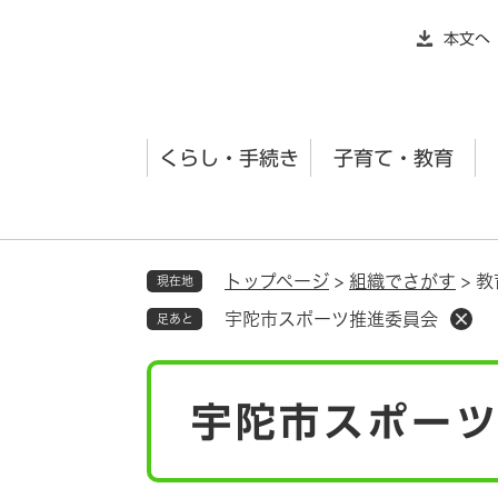
ペ
本文へ
ー
ジ
の
先
くらし・手続き
子育て・教育
頭
で
す
。
トップページ
>
組織でさがす
>
教
現在地
宇陀市スポーツ推進委員会
足あと
本
宇陀市スポー
文