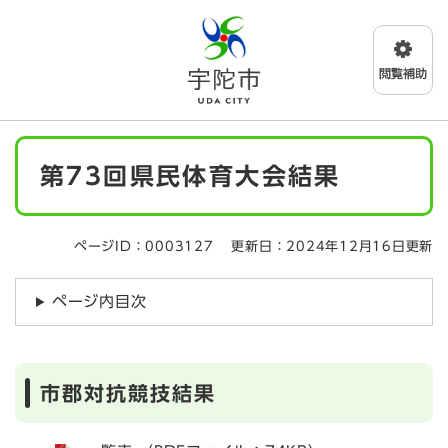
ペ
メニューを飛ばして本文へ
ー
ジ
の
先
頭
で
本
す
第73回県民体育大会結果
文
。
ページID：0003127
更新日：2024年12月16日更新
ページ内目次
市郡対抗競技結果