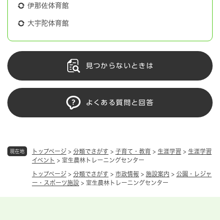
伊那佐体育館
大宇陀体育館
見つからないときは
よくある質問と回答
トップページ
>
分類でさがす
>
子育て・教育
>
生涯学習
>
生涯学習
現在地
イベント
>
室生農林トレーニングセンター
トップページ
>
分類でさがす
>
市政情報
>
施設案内
>
公園・レジャ
ー・スポーツ施設
>
室生農林トレーニングセンター