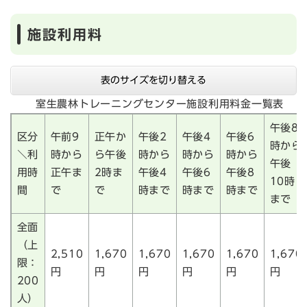
施設利用料
表のサイズを切り替える
室生農林トレーニングセンター施設利用料金一覧表
午後8
区分
午前9
正午か
午後2
午後4
午後6
時から
＼利
時から
ら午後
時から
時から
時から
午後
用時
正午ま
2時ま
午後4
午後6
午後8
10時
間
で
で
時まで
時まで
時まで
まで
全面
（上
2,510
1,670
1,670
1,670
1,670
1,670
限：
円
円
円
円
円
円
200
人）