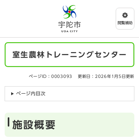
ペ
メニューを飛ばして本文へ
ー
ジ
の
先
頭
で
本
す
室生農林トレーニングセンター
文
。
ページID：0003093
更新日：2026年1月5日更新
ページ内目次
施設概要