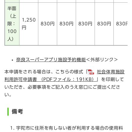
半面
（上
1,250
限：
830円
830円
830円
830円
830円
円
100
人）
奈良スーパーアプリ施設予約機能
＜外部リンク＞
​本申請をされる場合は、こちらの様式「
社会体育施設
利用許可申請書 （PDFファイル：191KB）
」を印刷して
いただき、必要事項をご記入のうえ窓口にご提出くださ
い。
備考
宇陀市に住所を有しない者が利用する場合の使用料