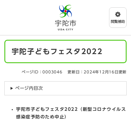
ペ
メニューを飛ばして本文へ
ー
ジ
の
先
頭
で
本
す
宇陀子どもフェスタ2022
文
。
ページID：0003046
更新日：2024年12月16日更新
ページ内目次
宇陀市子どもフェスタ2022（新型コロナウイルス
感染症予防のため中止）