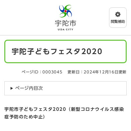
ペ
メニューを飛ばして本文へ
ー
ジ
の
先
頭
で
本
す
宇陀子どもフェスタ2020
文
。
ページID：0003045
更新日：2024年12月16日更新
ページ内目次
宇陀市子どもフェスタ2020（新型コロナウイルス感染
症予防のため中止）