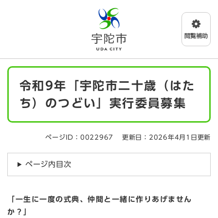
ペ
メニューを飛ばして本文へ
ー
ジ
の
先
頭
で
本
す
令和9年「宇陀市二十歳（はた
文
。
ち）のつどい」実行委員募集
ページID：0022967
更新日：2026年4月1日更新
ページ内目次
「一生に一度の式典、仲間と一緒に作りあげません
か？」