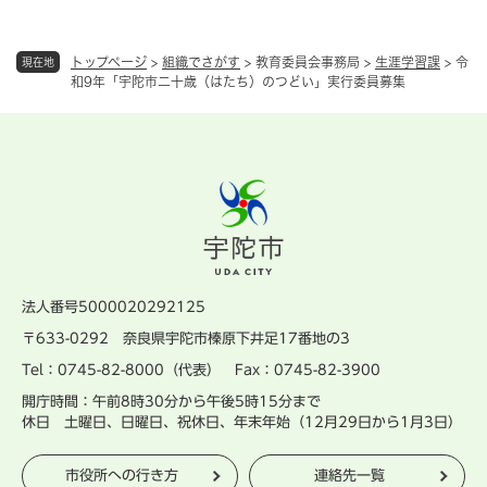
トップページ
>
組織でさがす
>
教育委員会事務局
>
生涯学習課
>
令
現在地
和9年「宇陀市二十歳（はたち）のつどい」実行委員募集
法人番号5000020292125
〒633-0292 奈良県宇陀市榛原下井足17番地の3
Tel：0745-82-8000（代表） Fax：0745-82-3900
開庁時間：午前8時30分から午後5時15分まで
休日 土曜日、日曜日、祝休日、年末年始（12月29日から1月3日）
市役所への行き方
連絡先一覧