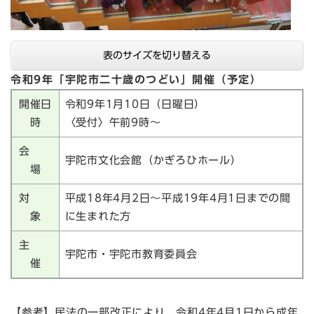
表のサイズを切り替える
令和9年「宇陀市二十歳のつどい」開催（予定）
開催日
令和9年1月10日（日曜日）
時
〈受付〉午前9時～
会
宇陀市文化会館（かぎろひホール）
場
対
平成18年4月2日～平成19年4月1日までの間
象
に生まれた方
主
宇陀市・宇陀市教育委員会
催
【参考】民法の一部改正により、令和4年4月1日から成年