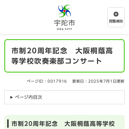
ペ
メニューを飛ばして本文へ
ー
ジ
の
先
頭
で
本
す
市制20周年記念 大阪桐蔭高
文
。
等学校吹奏楽部コンサート
ページID：0017916
更新日：2025年7月1日更新
ページ内目次
市制20周年記念 大阪桐蔭高等学校