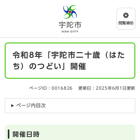
ペ
メニューを飛ばして本文へ
ー
ジ
の
先
頭
で
本
す
令和8年「宇陀市二十歳（はた
文
。
ち）のつどい」開催
ページID：0016826
更新日：2025年6月1日更新
ページ内目次
開催日時