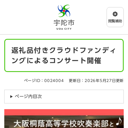
ペ
メニューを飛ばして本文へ
ー
ジ
の
先
頭
で
本
す
返礼品付きクラウドファンディ
文
。
ングによるコンサート開催
ページID：0024004
更新日：2026年5月27日更新
ページ内目次