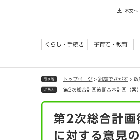
ペ
本文へ
ー
ジ
の
先
くらし・手続き
子育て・教育
頭
で
す
。
トップページ
>
組織でさがす
>
政
現在地
第2次総合計画後期基本計画（案
足あと
本
第2次総合計画
文
に対する意見