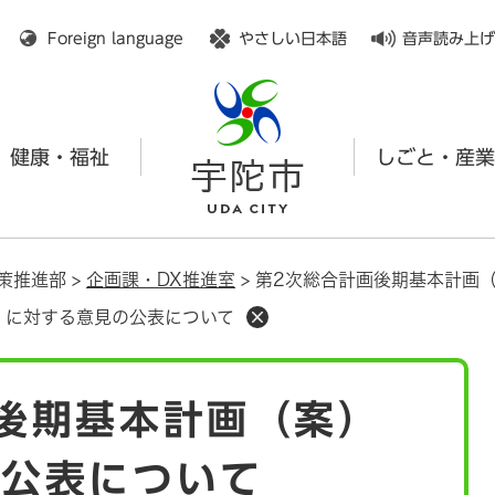
メニューを飛ばして本文へ
Foreign language
やさしい日本語
音声読み上げ
健康・福祉
しごと・産業
策推進部
>
企画課・DX推進室
>
第2次総合計画後期基本計画
）に対する意見の公表について
後期基本計画（案）
の公表について