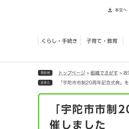
ペ
本文へ
ー
ジ
の
先
くらし・手続き
子育て・教育
頭
で
す
。
トップページ
>
組織でさがす
>
政
現在地
「宇陀市市制20周年記念式典」
足あと
本
「宇陀市市制2
文
催しました