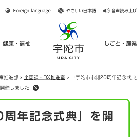
メニューを飛ばして本文へ
Foreign language
やさしい日本語
音声読み上げ
健康・福祉
しごと・産業
策推進部
>
企画課・DX推進室
>
「宇陀市市制20周年記念式
を開催しました
0周年記念式典」を開