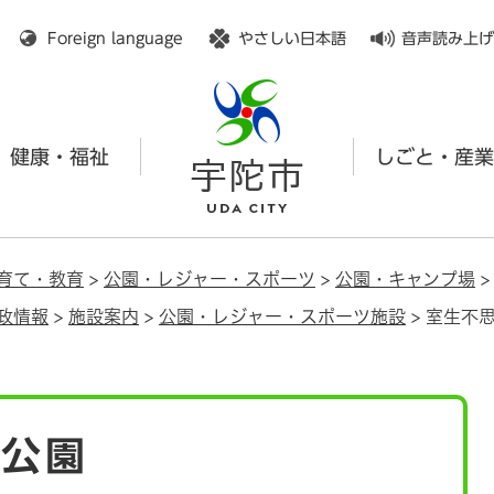
メニューを飛ばして本文へ
Foreign language
やさしい日本語
音声読み上げ
健康・福祉
しごと・産業
育て・教育
>
公園・レジャー・スポーツ
>
公園・キャンプ場
政情報
>
施設案内
>
公園・レジャー・スポーツ施設
>
室生不
森公園