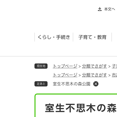
ペ
本文へ
ー
ジ
の
先
くらし・手続き
子育て・教育
頭
で
す
。
トップページ
>
分類でさがす
>
子
現在地
トップページ
>
分類でさがす
>
市
室生不思木の森公園
足あと
本
室生不思木の
文