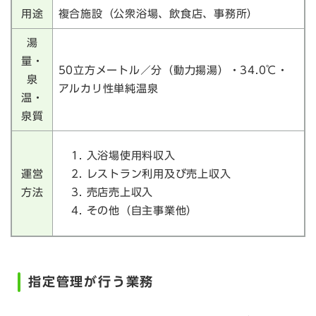
用途
複合施設（公衆浴場、飲食店、事務所）
湯
量・
50立方メートル／分（動力揚湯）・34.0℃・
泉
アルカリ性単純温泉
温・
泉質
入浴場使用料収入
運営
レストラン利用及び売上収入
方法
売店売上収入
その他（自主事業他）
指定管理が行う業務