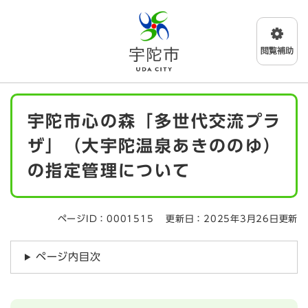
ペ
メニューを飛ばして本文へ
ー
ジ
の
先
頭
で
本
す
宇陀市心の森「多世代交流プラ
文
。
ザ」（大宇陀温泉あきののゆ）
の指定管理について
ページID：0001515
更新日：2025年3月26日更新
ページ内目次