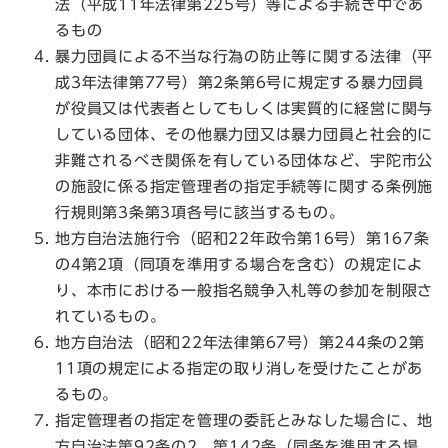
法（平成11年法律第225号）等による手続き中であ
るもの
暴力団員による不当な行為の防止等に関する法律（平
成3年法律第77号）第2条第6号に規定する暴力団員
が役員又は代表者としてもしくは実質的に経営に関与
している団体、その他暴力団又は暴力団員と社会的に
非難されるべき関係を有している団体など、宇陀市公
の施設に係る指定管理者の指定手続等に関する条例施
行規則第3条第3項各号に該当するもの。
地方自治法施行令（昭和22年政令第16号）第167条
の4第2項（同項を準用する場合を含む）の規定によ
り、本市における一般指名競争入札等の参加を制限さ
れているもの。
地方自治法（昭和22年法律第67号）第244条の2第
11項の規定による指定の取り消しを受けたことがあ
るもの。
指定管理者の指定を管理の委託とみなした場合に、地
方自治法第92条の2、第142条（同条を準用する場