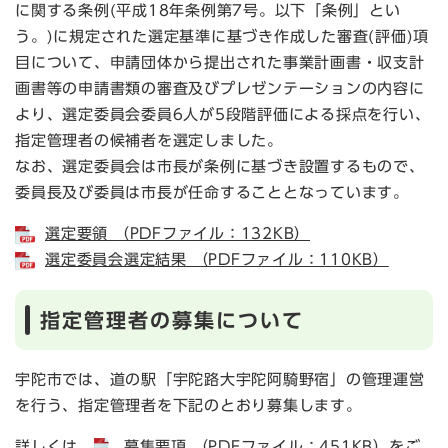
に関する条例(平成18年条例第7号。以下「条例」とい
う。)に規定された選定基準に基づき作成した審査(評価)項
目について、申請団体から提出された事業計画書・収支計
画書等の申請書類の審査及びプレゼンテーションの内容に
より、選定委員会委員6人が5段階評価による採点を行い、
指定管理者の候補者を選定しました。
なお、選定委員会は市長が条例に基づき設置するもので、
委員長及び委員は市長が任命することとなっています。
選定要領 （PDFファイル：132KB）
選定委員会選定結果 （PDFファイル：110KB）
指定管理者の募集について
宇陀市では、道の駅「宇陀路大宇陀阿騎野宿」の管理運営
を行う、指定管理者を下記のとおり募集します。
詳しくは、
募集要項 （PDFファイル：451KB）
をご