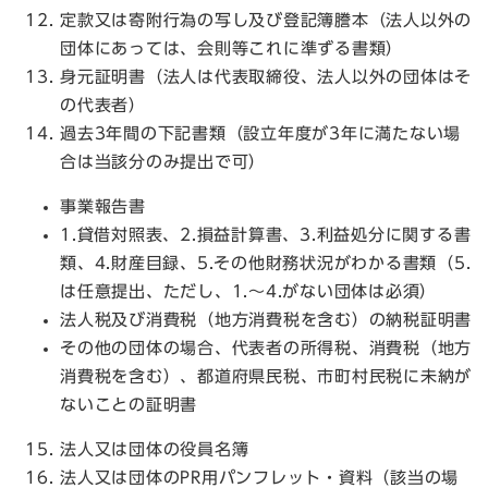
定款又は寄附行為の写し及び登記簿謄本（法人以外の
団体にあっては、会則等これに準ずる書類）
身元証明書（法人は代表取締役、法人以外の団体はそ
の代表者）
過去3年間の下記書類（設立年度が3年に満たない場
合は当該分のみ提出で可）
事業報告書
1.貸借対照表、2.損益計算書、3.利益処分に関する書
類、4.財産目録、5.その他財務状況がわかる書類（5.
は任意提出、ただし、1.～4.がない団体は必須）
法人税及び消費税（地方消費税を含む）の納税証明書
その他の団体の場合、代表者の所得税、消費税（地方
消費税を含む）、都道府県民税、市町村民税に未納が
ないことの証明書
法人又は団体の役員名簿
法人又は団体のPR用パンフレット・資料（該当の場