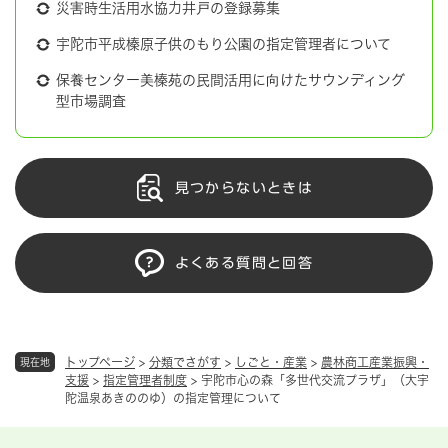
災害時生活用水協力井戸の登録募集
宇陀市平成榛原子供のもり公園の指定管理者について
保養センター美榛苑の民間活用に向けたサウンディング
型市場調査
見つからないときは
よくある質問と回答
トップページ
>
分類でさがす
>
しごと・産業
>
農林商工産業振興・
現在地
支援
>
指定管理者制度
>
宇陀市心の森「多世代交流プラザ」（大宇
陀温泉あきののゆ）の指定管理について