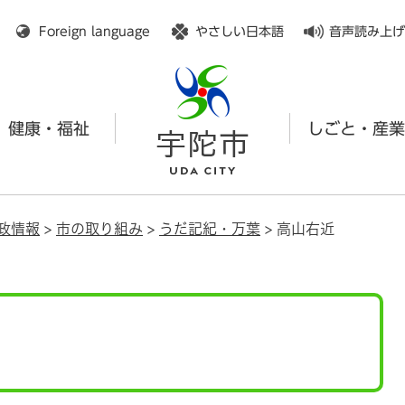
メニューを飛ばして本文へ
Foreign language
やさしい日本語
音声読み上げ
健康・福祉
しごと・産業
政情報
>
市の取り組み
>
うだ記紀・万葉
>
高山右近