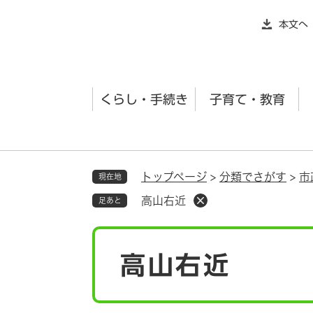
ペ
本文へ
ー
ジ
の
先
くらし・手続き
子育て・教育
頭
で
す
。
トップページ
>
分類でさがす
>
市
現在地
高山右近
足あと
本
高山右近
文