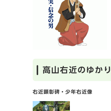
高山右近のゆか
右近顕彰碑・少年右近像