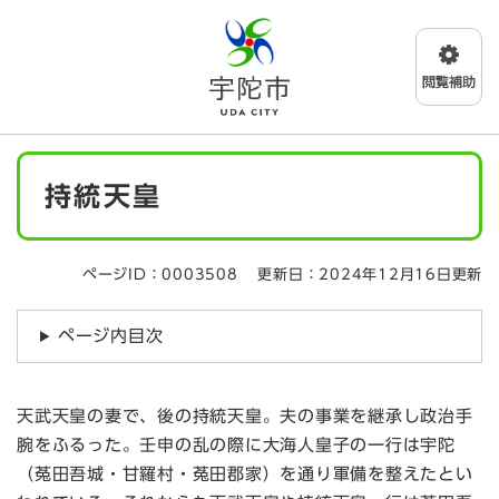
ペ
メニューを飛ばして本文へ
ー
ジ
の
先
頭
で
本
す
持統天皇
文
。
ページID：0003508
更新日：2024年12月16日更新
ページ内目次
天武天皇の妻で、後の持統天皇。夫の事業を継承し政治手
腕をふるった。壬申の乱の際に大海人皇子の一行は宇陀
（菟田吾城・甘羅村・菟田郡家）を通り軍備を整えたとい