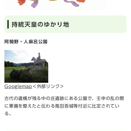
持統天皇のゆかり地
阿騎野・人麻呂公園
Googlemap
＜外部リンク＞
古代の遺構が残る中の庄遺跡にある公園で、壬申の乱の際
に軍備を整えたと伝わる菟田吾城等付近に比定されてい
る。