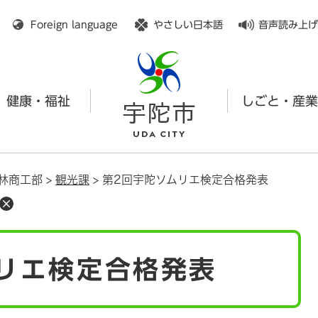
メニューを飛ばして本文へ
Foreign language
やさしい日本語
音声読み上げ
健康・福祉
しごと・産業
林商工部
>
観光課
>
第2回宇陀ソムリエ検定合格発表
リエ検定合格発表