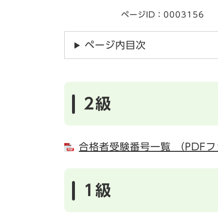
ページID：0003156
ページ内目次
2級
合格者受験番号一覧 （PDFフ
1級