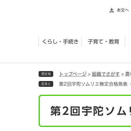
ペ
本文へ
ー
ジ
の
先
くらし・手続き
子育て・教育
頭
で
す
。
トップページ
>
組織でさがす
>
農
現在地
第2回宇陀ソムリエ検定合格発表
足あと
本
第2回宇陀ソム
文