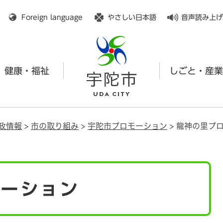
メニューを飛ばして本文へ
Foreign language
やさしい日本語
音声読み上げ
健康・福祉
しごと・産業
政情報
>
市の取り組み
>
宇陀市プロモーション
>
龍神の里プ
モーション