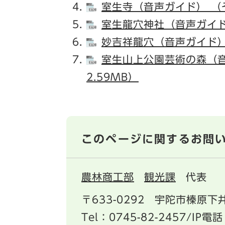
室生寺（音声ガイド） （
室生龍穴神社（音声ガイド
妙吉祥龍穴（音声ガイド）
室生山上公園芸術の森（
2.59MB）
このページに関するお問
農林商工部
観光課
代表
〒633-0292
宇陀市榛原下井
Tel：0745-82-2457/IP電話