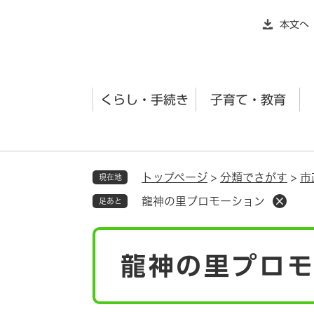
ペ
本文へ
ー
ジ
の
先
くらし・手続き
子育て・教育
頭
で
す
。
トップページ
>
分類でさがす
>
市
現在地
龍神の里プロモーション
足あと
本
龍神の里プロ
文