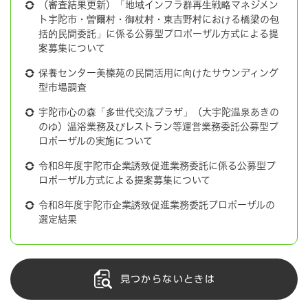
（審査結果更新）「地域インフラ群再生戦略マネジメン
ト宇陀市・曽爾村・御杖村・東吉野村における橋梁の包
括的民間委託」に係る公募型プロポーザル方式による提
案募集について
保養センター美榛苑の民間活用に向けたサウンディング
型市場調査
宇陀市心の森「多世代交流プラザ」（大宇陀温泉あきの
のゆ）温浴業務及びレストラン等運営業務委託公募型プ
ロポーザルの実施について
令和8年度宇陀市企業誘致促進業務委託に係る公募型プ
ロポーザル方式による提案募集について
令和8年度宇陀市企業誘致促進業務委託プロポーザルの
選定結果
見つからないときは