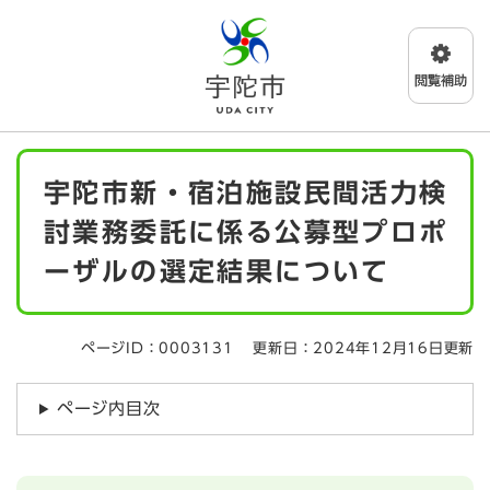
ペ
メニューを飛ばして本文へ
ー
ジ
の
先
頭
で
本
す
宇陀市新・宿泊施設民間活力検
文
。
討業務委託に係る公募型プロポ
ーザルの選定結果について
ページID：0003131
更新日：2024年12月16日更新
ページ内目次