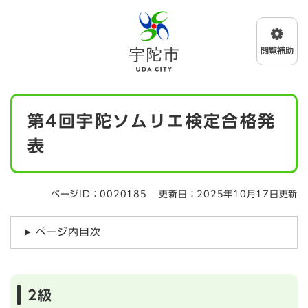
ペ
メニューを飛ばして本文へ
ー
ジ
の
先
頭
で
本
す
第4回宇陀ソムリエ検定合格発
文
。
表
ページID：0020185
更新日：2025年10月17日更新
ページ内目次
2級