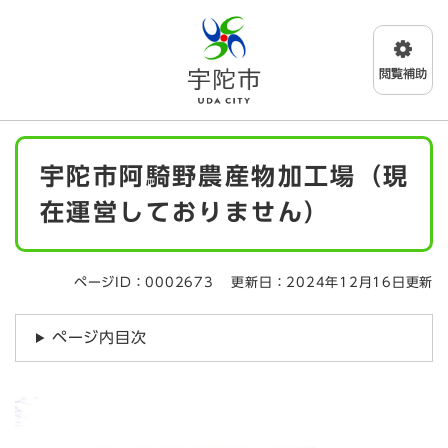
ペ
メニューを飛ばして本文へ
ー
ジ
の
先
頭
で
本
す
宇陀市阿騎野農産物加工場（現
文
。
在運営しておりません）
ページID：0002673
更新日：2024年12月16日更新
ページ内目次