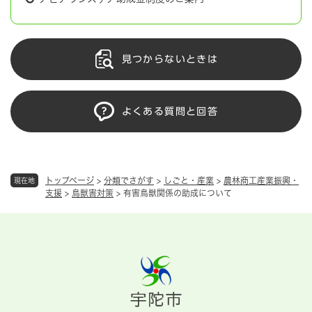
見つからないときは
よくある質問と回答
トップページ
>
分類でさがす
>
しごと・産業
>
農林商工産業振興・
現在地
支援
>
鳥獣害対策
>
有害鳥獣関係の助成について