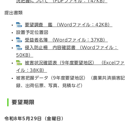
況把握について （PDFファイル：147KB）
提出書類
要望調査 鑑 （Wordファイル：42KB）
設置予定位置図
受益者名簿 （Wordファイル：37KB）
侵入防止柵 内容確認書 （Wordファイル：
50KB）
被害状況確認表（9年度要望地区） （Excelファ
イル：38KB）
被害把握データ（9年度要望地区）（農業共済損害記
録、出荷伝票、写真、見積など）
要望期限
令和8年5月29日（金曜日）