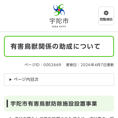
ペ
メニューを飛ばして本文へ
ー
ジ
の
先
頭
で
本
す
有害鳥獣関係の助成について
文
。
ページID：0002669
更新日：2026年4月7日更新
ページ内目次
宇陀市有害鳥獣防除施設設置事業