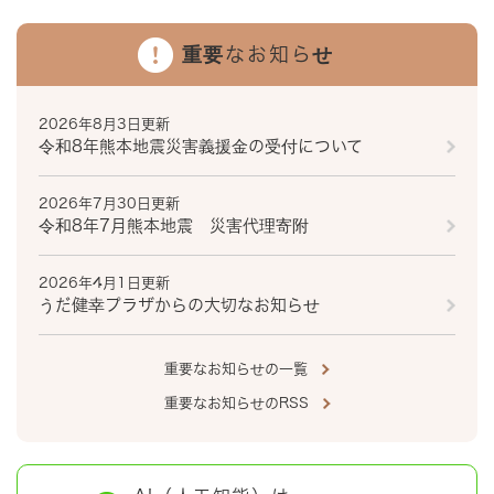
重要なお知らせ
2026年8月3日更新
令和8年熊本地震災害義援金の受付について
2026年7月30日更新
令和8年7月熊本地震 災害代理寄附
2026年4月1日更新
うだ健幸プラザからの大切なお知らせ
重要なお知らせの一覧
重要なお知らせのRSS