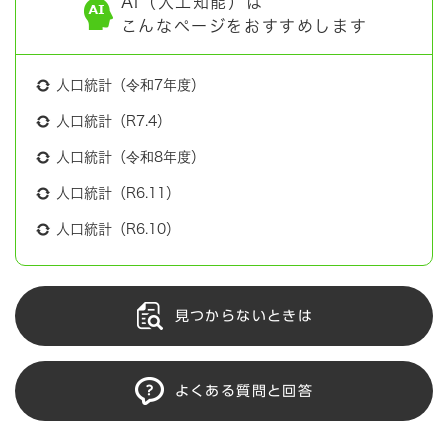
AI（人工知能）は
こんなページをおすすめします
人口統計（令和7年度）
人口統計（R7.4）
人口統計（令和8年度）
人口統計（R6.11）
人口統計（R6.10）
見つからないときは
よくある質問と回答