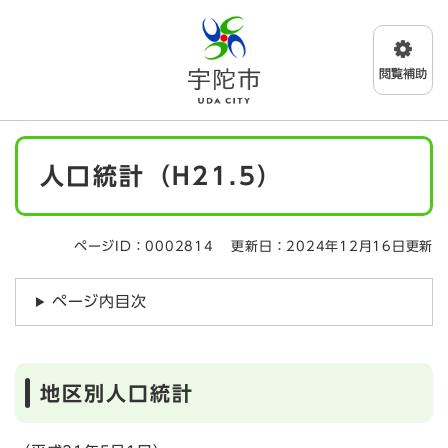
ペ
メニューを飛ばして本文へ
ー
ジ
の
先
頭
で
本
す
人口統計（H21.5）
文
。
ページID：0002814
更新日：2024年12月16日更新
ページ内目次
地区別人口統計