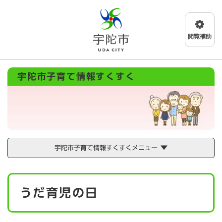
ペ
メニューを飛ばして本文へ
ー
ジ
の
先
頭
で
宇陀市子育て情報すくすく
す
。
宇陀市子育て情報すくすくメニュー
本
うだ育児の日
文