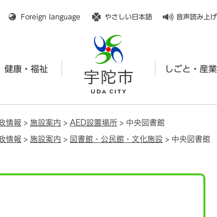
メニューを飛ばして本文へ
Foreign language
やさしい日本語
音声読み上げ
健康・福祉
しごと・産業
政情報
>
施設案内
>
AED設置場所
>
中央図書館
政情報
>
施設案内
>
図書館・公民館・文化施設
>
中央図書館