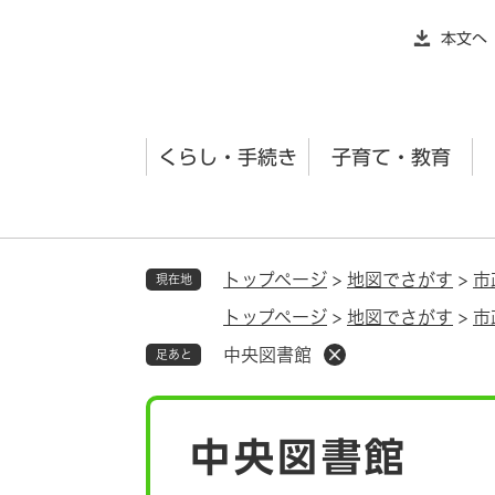
ペ
本文へ
ー
ジ
の
先
くらし・手続き
子育て・教育
頭
で
す
。
トップページ
>
地図でさがす
>
市
現在地
トップページ
>
地図でさがす
>
市
中央図書館
足あと
本
中央図書館
文