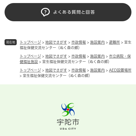
よくある質問と回答
トップページ
>
地図でさがす
>
市政情報
>
施設案内
>
避難所
>
室生
現在地
福祉保健交流センター（ぬく森の郷）
トップページ
>
地図でさがす
>
市政情報
>
施設案内
>
市立病院・保
健福祉施設
>
室生福祉保健交流センター（ぬく森の郷）
トップページ
>
地図でさがす
>
市政情報
>
施設案内
>
AED設置場所
>
室生福祉保健交流センター（ぬく森の郷）