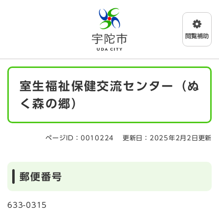
ペ
メニューを飛ばして本文へ
ー
ジ
の
先
頭
で
本
す
室生福祉保健交流センター（ぬ
文
。
く森の郷）
ページID：0010224
更新日：2025年2月2日更新
郵便番号
633-0315