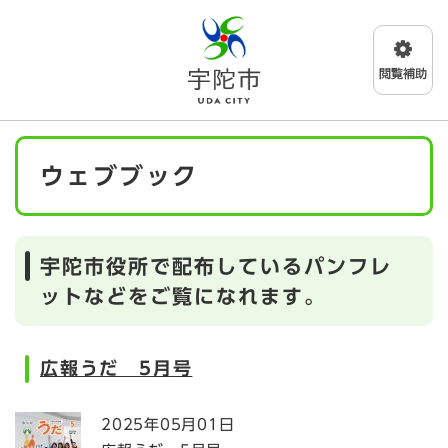
ペ
メニューを飛ばして本文へ
ー
ジ
の
先
頭
で
本
す
ウェブブック
文
。
宇陀市役所で配布しているパンフレ
ットなどをご覧になれます。
広報うだ 5月号
2025年05月01日