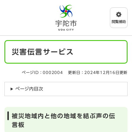
ペ
メニューを飛ばして本文へ
ー
ジ
の
先
頭
で
本
す
災害伝言サービス
文
。
ページID：0002004
更新日：2024年12月16日更新
ページ内目次
被災地域内と他の地域を結ぶ声の伝
言板