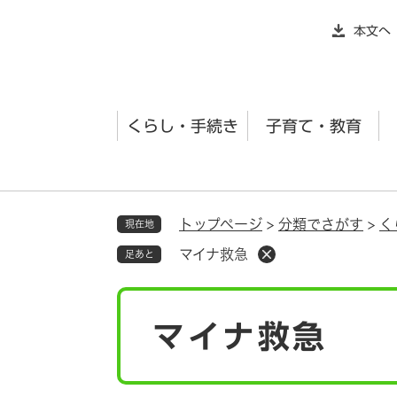
ペ
本文へ
ー
ジ
の
先
くらし・手続き
子育て・教育
頭
で
す
。
トップページ
>
分類でさがす
>
く
現在地
マイナ救急
足あと
本
マイナ救急
文