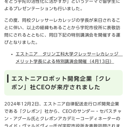
をどう宇陀の活性化に活かすか」というテーマで留学生に
よるプレゼンテーションも行いました。
この度、同校クレッサーレカレッジの学長が来日されるこ
とに伴い、以上の経緯もあることから宇陀市役所に表敬訪
問にされるとともに、同日下記の特別講演会を開催する運
びとなりました。
エストニア タリン工科大学クレッサーレカレッジ
メリット学長による特別講演会開催（4月13日）
エストニアロボット開発企業「クレ
ボン」社CEOが来庁されました
2024年12月2日、エストニア自律配送走行ロボ開発企業
である「クレボン」社から、CEOのサンダー・セバスチャ
ン・アグール氏とクレボンアカデミーコーディネーターの
ライド・ヴァルドヴィー氏が宇陀市役所を表敬訪問されま