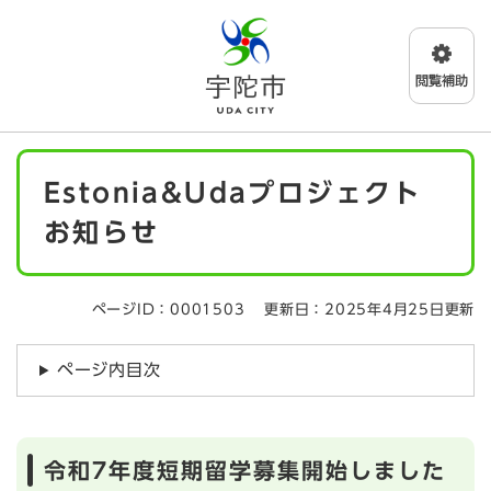
ペ
メニューを飛ばして本文へ
ー
ジ
の
先
頭
で
本
す
Estonia&Udaプロジェクト
文
。
お知らせ
ページID：0001503
更新日：2025年4月25日更新
ページ内目次
令和7年度短期留学募集開始しました