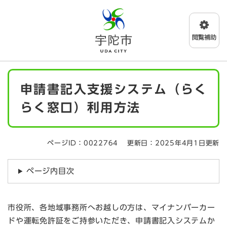
ペ
メニューを飛ばして本文へ
ー
ジ
の
先
頭
で
本
す
申請書記入支援システム（らく
文
。
らく窓口）利用方法
ページID：0022764
更新日：2025年4月1日更新
ページ内目次
市役所、各地域事務所へお越しの方は、マイナンバーカー
ドや運転免許証をご持参いただき、申請書記入システムか