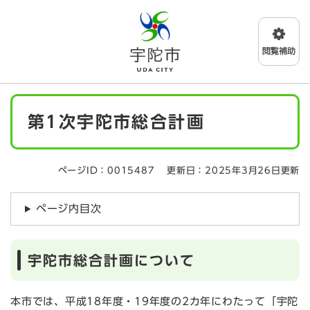
ペ
メニューを飛ばして本文へ
ー
ジ
の
先
頭
で
本
す
第1次宇陀市総合計画
文
。
ページID：0015487
更新日：2025年3月26日更新
ページ内目次
宇陀市総合計画について
本市では、平成18年度・19年度の2カ年にわたって「宇陀