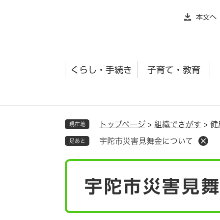
ペ
本文へ
ー
ジ
の
先
くらし・手続き
子育て・教育
頭
で
す
。
トップページ
>
組織でさがす
>
健
現在地
宇陀市災害見舞金について
足あと
本
宇陀市災害見
文