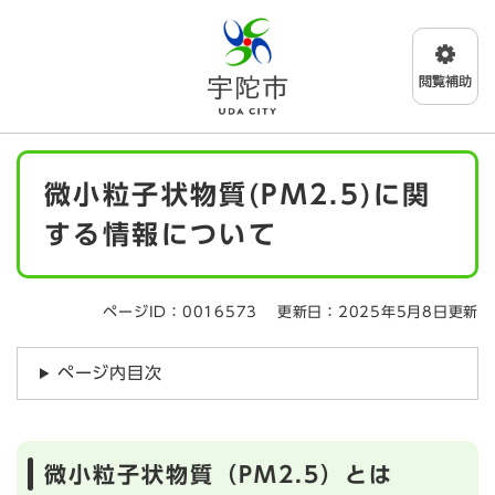
ペ
メニューを飛ばして本文へ
ー
ジ
の
先
頭
で
本
す
微小粒子状物質(PM2.5)に関
文
。
する情報について
ページID：0016573
更新日：2025年5月8日更新
ページ内目次
微小粒子状物質（PM2.5）とは