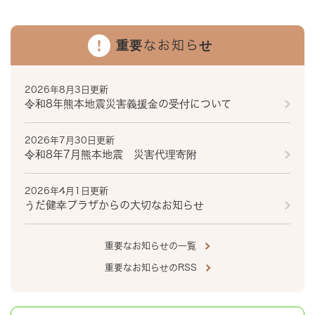
重要なお知らせ
2026年8月3日更新
令和8年熊本地震災害義援金の受付について
2026年7月30日更新
令和8年7月熊本地震 災害代理寄附
2026年4月1日更新
うだ健幸プラザからの大切なお知らせ
重要なお知らせの一覧
重要なお知らせのRSS