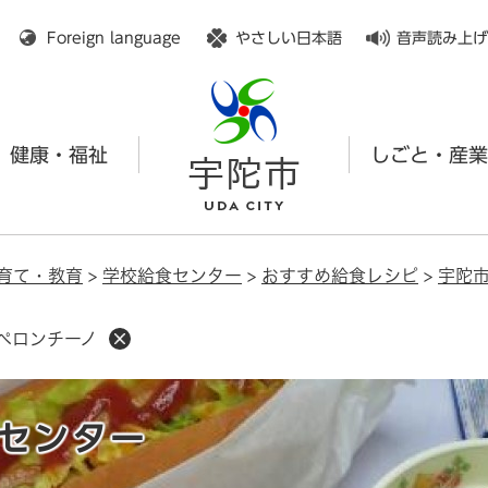
メニューを飛ばして本文へ
Foreign language
やさしい日本語
音声読み上げ
健康・福祉
しごと・産業
育て・教育
>
学校給食センター
>
おすすめ給食レシピ
>
宇陀
ペペロンチーノ
センター