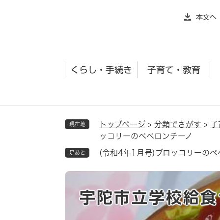
ペ
本文へ
ー
ジ
の
先
くらし・手続き
子育て・教育
頭
で
す
。
トップページ
>
分類でさがす
>
子
現在地
ッコリーのペペロンチーノ
(令和4年1月号)ブロッコリーの
足あと
宇陀市立学校給食