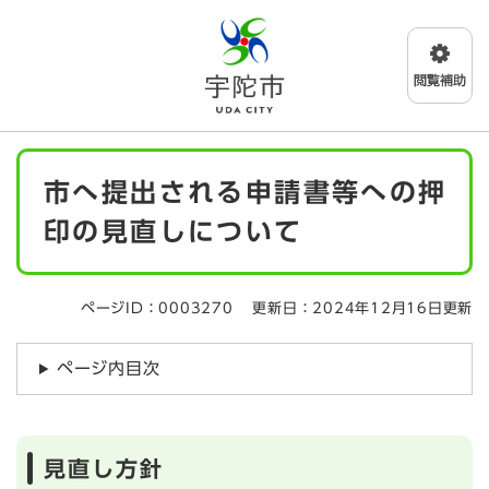
ペ
メニューを飛ばして本文へ
ー
ジ
の
先
頭
で
本
す
市へ提出される申請書等への押
文
。
印の見直しについて
ページID：0003270
更新日：2024年12月16日更新
ページ内目次
見直し方針