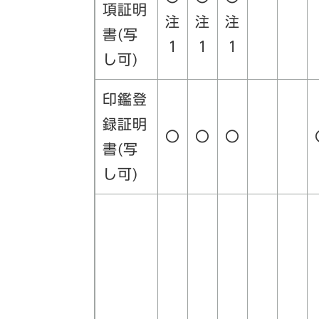
項証明
注
注
注
書(写
1
1
1
し可)
印鑑登
録証明
〇
〇
〇
書(写
し可)