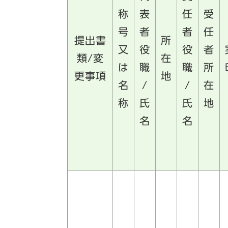
称
表
任
受
号
者
者
任
提出書
所
又
役
役
者
類/変
在
は
職
職
所
更事項
地
名
/
/
在
称
氏
氏
地
名
名