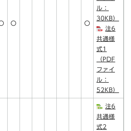
ル：
30KB）
〇
〇
〇
注6
共通様
式1​
（PDF
ファイ
ル：
52KB）
注6
共通様
式2