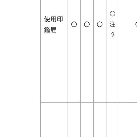
〇
使用印
〇
〇
〇
注
鑑届
2