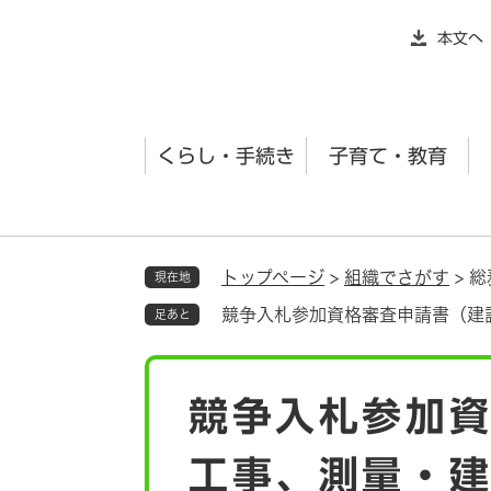
ペ
本文へ
ー
ジ
の
先
くらし・手続き
子育て・教育
頭
で
す
。
トップページ
>
組織でさがす
>
総
現在地
競争入札参加資格審査申請書（建
足あと
本
競争入札参加
文
工事、測量・