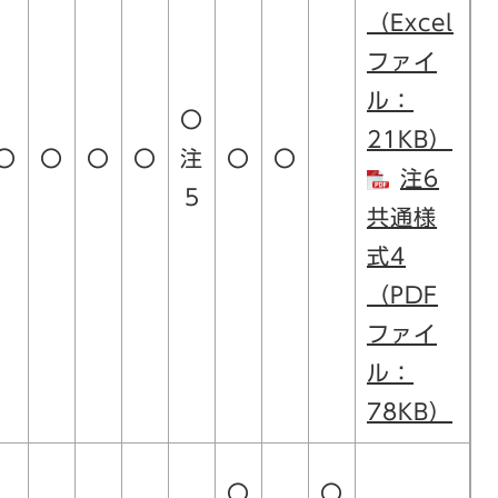
（Excel
ファイ
ル：
〇
21KB）
〇
〇
〇
〇
注
〇
〇
注6
5
共通様
式4
（PDF
ファイ
ル：
78KB）
〇
〇