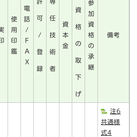
許
専
参
電
資
加
可
任
使
話
資
資
格
実
用
/
/
技
本
格
備考
印
印
F
の
金
の
鑑
A
登
術
承
取
X
継
録
者
下
げ
注6
共通様
式4