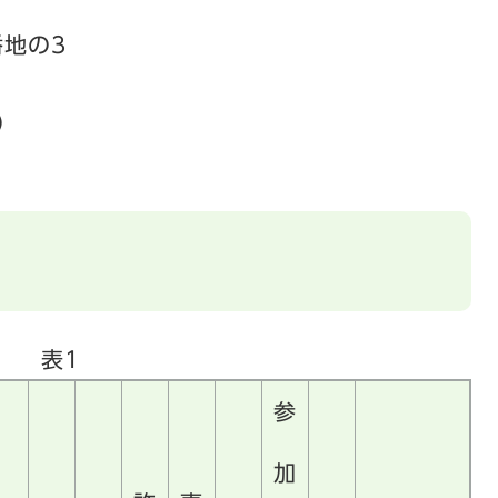
番地の3
通）
表1
参
加