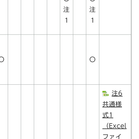
注
注
1
1
〇
〇
注6
共通様
式1
（Excel
ファイ