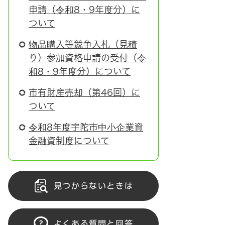
申請（令和8・9年度分）に
ついて
物品購入等競争入札（見積
り）参加資格申請の受付（令
和8・9年度分）について
市有財産売却（第46回）に
ついて
令和8年度宇陀市中小企業資
金融資制度について
見つからないときは
よくある質問と回答