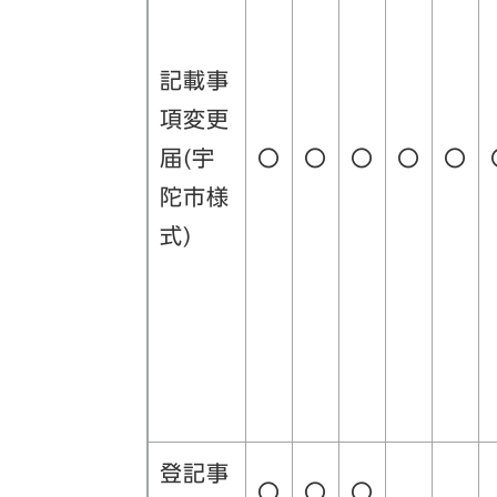
記載事
項変更
届(宇
〇
〇
〇
〇
〇
陀市様
式)
登記事
〇
〇
〇