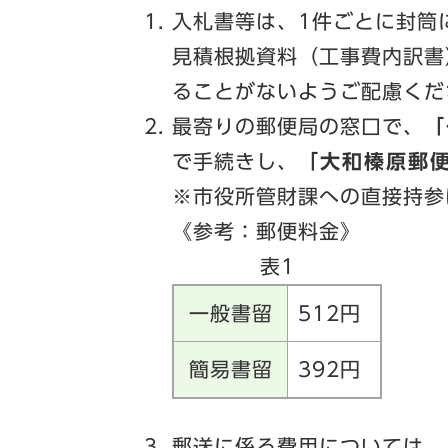
入札書等は、1件ごとに封筒
見積根拠資料（工事費内訳書
ることがないようご配慮くだ
最寄りの郵便局の窓口で、
「
で手続きし、
「大和榛原郵
※市役所管財課への直接持参
《参考：郵便料金》
表1
一般書留
512円
簡易書留
392円
郵送に係る費用については、