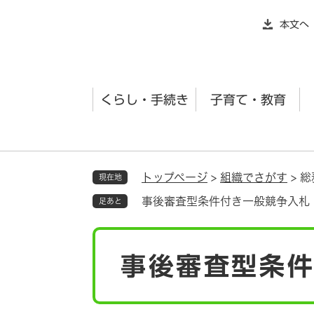
ペ
本文へ
ー
ジ
の
先
くらし・手続き
子育て・教育
頭
で
す
。
トップページ
>
組織でさがす
>
総
現在地
事後審査型条件付き一般競争入札
足あと
本
事後審査型条
文