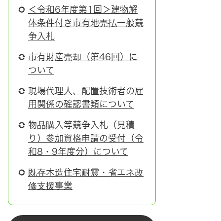
＜令和6年度第1回＞建物解
体条件付き市有地売払一般競
争入札
市有財産売却（第46回）に
ついて
現場代理人、配置技術者の雇
用関係の確認書類について
物品購入等競争入札（見積
り）参加資格申請の受付（令
和8・9年度分）について
既存木造住宅耐震・省エネ改
修支援事業