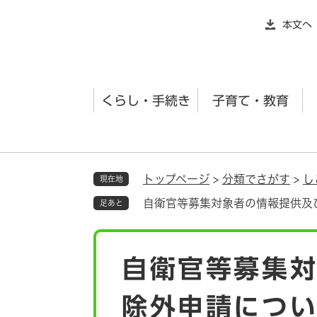
ペ
本文へ
ー
ジ
の
先
くらし・手続き
子育て・教育
頭
で
す
。
トップページ
>
分類でさがす
>
し
現在地
自衛官等募集対象者の情報提供及
足あと
本
自衛官等募集
文
除外申請につ