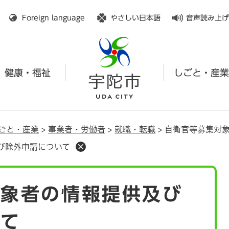
メニューを飛ばして本文へ
Foreign language
やさしい日本語
音声読み上げ
健康・福祉
しごと・産業
ごと・産業
>
事業者・労働者
>
就職・転職
>
自衛官等募集対
び除外申請について
対象者の情報提供及び
いて