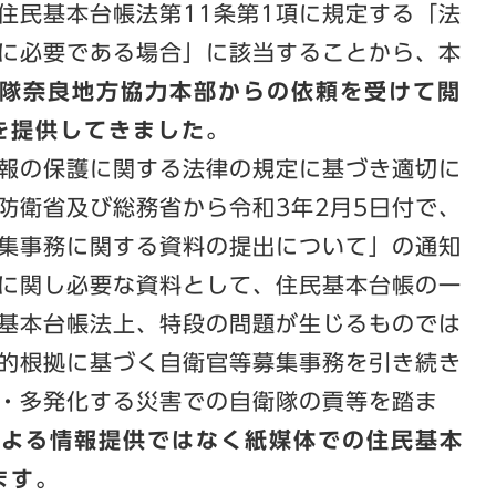
住民基本台帳法第11条第1項に規定する「法
に必要である場合」に該当することから、本
衛隊奈良地方協力本部からの依頼を受けて閲
を提供してきました。
報の保護に関する法律の規定に基づき適切に
防衛省及び総務省から令和3年2月5日付で、
集事務に関する資料の提出について」の通知
に関し必要な資料として、住民基本台帳の一
基本台帳法上、特段の問題が生じるものでは
的根拠に基づく自衛官等募集事務を引き続き
・多発化する災害での自衛隊の貢等を踏ま
による情報提供ではなく紙媒体での住民基本
ます。