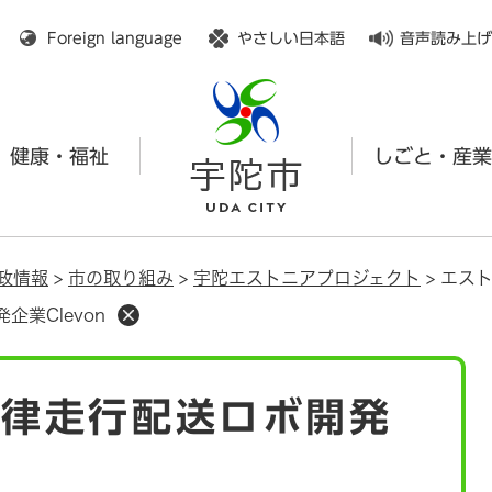
メニューを飛ばして本文へ
Foreign language
やさしい日本語
音声読み上げ
健康・福祉
しごと・産業
政情報
>
市の取り組み
>
宇陀エストニアプロジェクト
>
エスト
業Clevon
自律走行配送ロボ開発