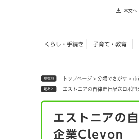
ペ
本文へ
ー
ジ
の
先
くらし・手続き
子育て・教育
頭
で
す
。
トップページ
>
分類でさがす
>
市
現在地
エストニアの自律走行配送ロボ開発企
足あと
本
エストニアの
文
企業Clevon